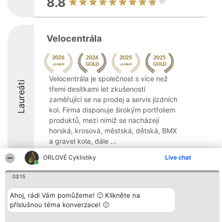
8.8
Velocentrála
Velocentrála je společnost s více než
Laureáti
třemi desítkami let zkušeností
zaměřující se na prodej a servis jízdních
kol. Firma disponuje širokým portfoliem
produktů, mezi nimiž se nacházejí
horská, krosová, městská, dětská, BMX
a gravel kola, dále ...
9.7
ORLOVÉ Cyklistiky
Live chat
03:15
Organizátor hlasování
Plebiscyt
Kontakt
Ahoj, rádi Vám pomůžeme! 🙂 Klikněte na
Bright Side Solutions sp. z o.
Vítězové
Kontakt
příslušnou téma konverzace! 🙂
o. sp. k.
Seznam všech
ul. Ruska 22
laureátů