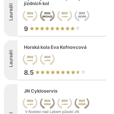
jízdních kol
Laureáti
9
Horská kola Eva Kofnovcová
Laureáti
8.5
JN Cykloservis
V Kostelci nad Labem působí JN