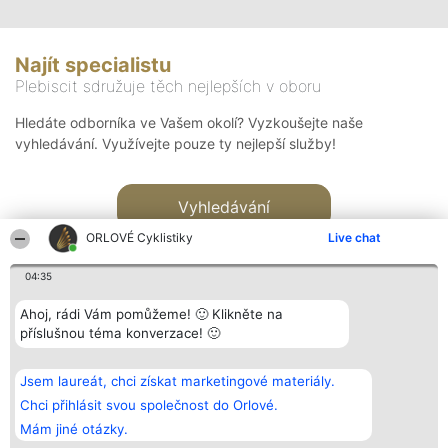
Najít specialistu
Plebiscit sdružuje těch nejlepších v oboru
Hledáte odborníka ve Vašem okolí? Vyzkoušejte naše
vyhledávání. Využívejte pouze ty nejlepší služby!
Vyhledávání
ORLOVÉ Cyklistiky
Live chat
04:35
Ahoj, rádi Vám pomůžeme! 🙂 Klikněte na
příslušnou téma konverzace! 🙂
Organizátor hlasování
Plebiscyt
Kontakt
Bright Side Solutions sp. z o.
Vítězové
Kontakt
Jsem laureát, chci získat marketingové materiály.
o. sp. k.
Seznam všech
ul. Ruska 22
laureátů
Chci přihlásit svou společnost do Orlové.
Wrocław 50-079
Zásady
Mám jiné otázky.
KRS 0000749100 | Regon
Pravidla
381313360 | NIP 8943132676
Zásady