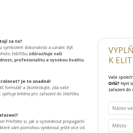
tojí za to?
VYPLŇ
ou symbolem dokonalosti a uznání. Být
tohoto žebříčku
zdůrazňuje vaši
K ELI
nost, profesionalitu a vysokou kvalitu
Vaše společ
trolovat? Je to snadné!
Orlů?
Nyní si
áš formulář a zkontrolujte, zda vaše
zařazení do 
 splňuje kritéria pro zařazení do žebříčku
zařazeni?
e! Přečtěte si, jak si vyzvednout propagační
, které vám pomohou vyniknout ještě více od