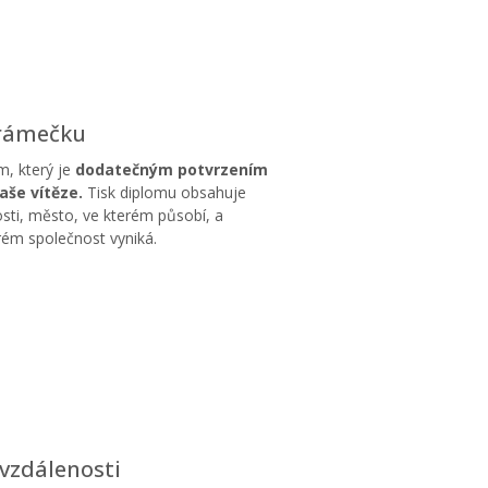
 rámečku
m, který je
dodatečným potvrzením
aše vítěze.
Tisk diplomu obsahuje
sti, město, ve kterém působí, a
erém společnost vyniká.
vzdálenosti