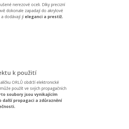
ušené nerezové oceli. Díky precizní
vě dokonale zapadají do akrylové
 a dodávají jí
eleganci a prestiž.
ktu k použití
balíčku ORLŮ obdrží elektronické
 může použít ve svých propagačních
to soubory jsou vynikajícím
 další propagaci a zdůraznění
ečnosti.