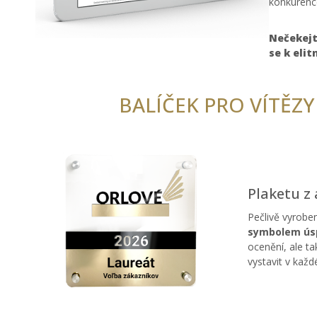
konkurenc
Nečekejt
se k elit
BALÍČEK PRO VÍTĚZY
Plaketu z 
Pečlivě vyroben
symbolem úsp
ocenění, ale ta
vystavit v kaž