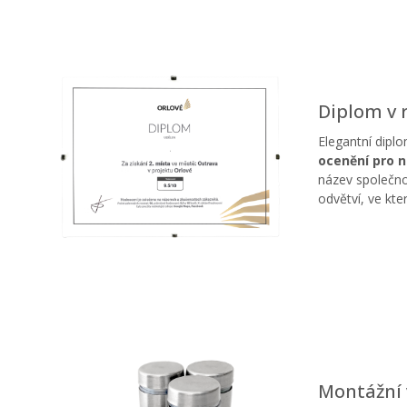
Diplom v
Elegantní diplo
ocenění pro n
název společno
odvětví, ve kt
Montážní 