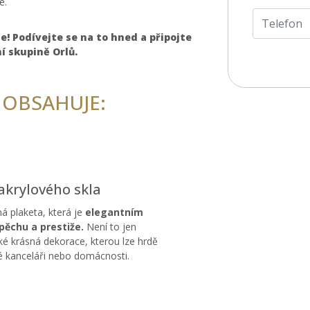
e.
e! Podívejte se na to hned a připojte
ní skupině Orlů.
 OBSAHUJE:
akrylového skla
á plaketa, která je
elegantním
ěchu a prestiže.
Není to jen
ké krásná dekorace, kterou lze hrdě
dé kanceláři nebo domácnosti.