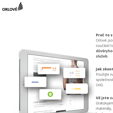
Proč to s
Orlové js
součástí 
důvěryhod
služeb.
Jak zkon
Použijte n
společnost
Orlů.
Už jste 
Gratulujem
materiály