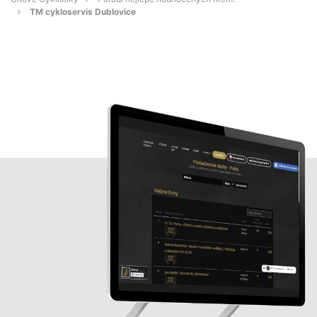
TM cykloservis Dublovice