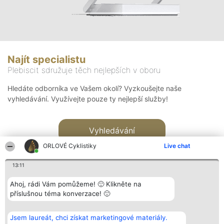
Najít specialistu
Plebiscit sdružuje těch nejlepších v oboru
Hledáte odborníka ve Vašem okolí? Vyzkoušejte naše
vyhledávání. Využívejte pouze ty nejlepší služby!
Vyhledávání
ORLOVÉ Cyklistiky
Live chat
13:11
Ahoj, rádi Vám pomůžeme! 🙂 Klikněte na
příslušnou téma konverzace! 🙂
Organizátor hlasování
Plebiscyt
Kontakt
Bright Side Solutions sp. z o.
Vítězové
Kontakt
Jsem laureát, chci získat marketingové materiály.
o. sp. k.
Seznam všech