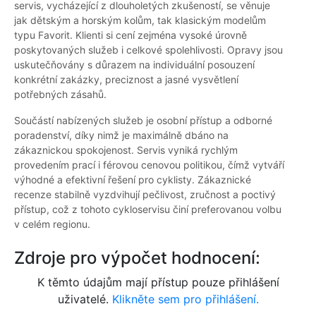
servis, vycházející z dlouholetých zkušeností, se věnuje
jak dětským a horským kolům, tak klasickým modelům
typu Favorit. Klienti si cení zejména vysoké úrovně
poskytovaných služeb i celkové spolehlivosti. Opravy jsou
uskutečňovány s důrazem na individuální posouzení
konkrétní zakázky, preciznost a jasné vysvětlení
potřebných zásahů.
Součástí nabízených služeb je osobní přístup a odborné
poradenství, díky nimž je maximálně dbáno na
zákaznickou spokojenost. Servis vyniká rychlým
provedením prací i férovou cenovou politikou, čímž vytváří
výhodné a efektivní řešení pro cyklisty. Zákaznické
recenze stabilně vyzdvihují pečlivost, zručnost a poctivý
přístup, což z tohoto cykloservisu činí preferovanou volbu
v celém regionu.
Zdroje pro výpočet hodnocení:
K těmto údajům mají přístup pouze přihlášení
uživatelé.
Klikněte sem pro přihlášení.