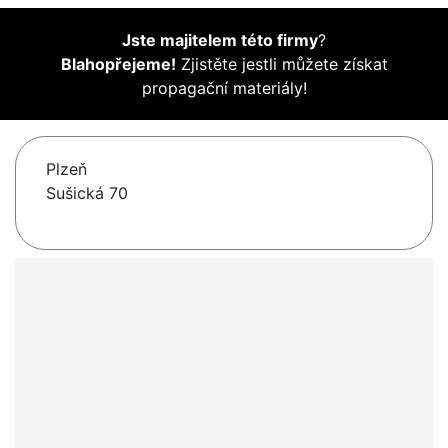
Jste majitelem této firmy
?
Blahopřejeme!
Zjistěte jestli můžete získat
propagační materiály!
Plzeň
Sušická 70