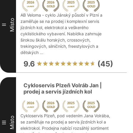
AB Veloma - cyklo Jánský působí v Plzni a
Místo
zaměřuje se na prodej i komplexní servis
II
jízdních kol, elektrokol a veškerého
cyklistického vybavení. Nabídka zahrnuje
širokou škálu horských, crossových,
trekingových, silničních, freestylových a
dětských ...
9.6
(45)
Cykloservis Plzeň Volráb Jan |
prodej a servis jízdních kol
Cykloservis Plzeň, pod vedením Jana Volrába,
Místo
se zaměřuje na prodej a servis jízdních kol a
III
elektrokol. Prodejna nabízí rozsáhlý sortiment