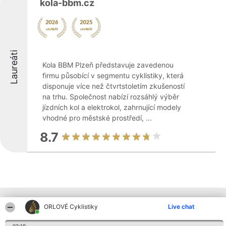
kola-bbm.cz
Laureáti
Kola BBM Plzeň představuje zavedenou
firmu působící v segmentu cyklistiky, která
disponuje více než čtvrtstoletím zkušeností
na trhu. Společnost nabízí rozsáhlý výběr
jízdních kol a elektrokol, zahrnující modely
vhodné pro městské prostředí, ...
8.7
Ostatní společnosti z kraje
ORLOVÉ Cyklistiky
Live chat