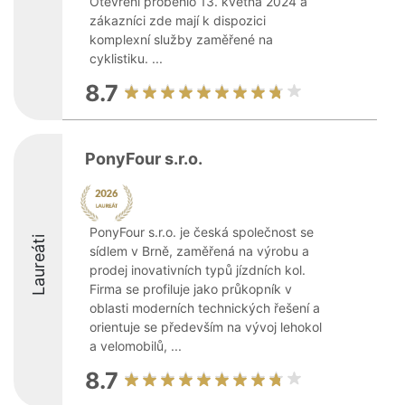
Otevření proběhlo 13. května 2024 a
zákazníci zde mají k dispozici
komplexní služby zaměřené na
cyklistiku. ...
8.7
PonyFour s.r.o.
PonyFour s.r.o. je česká společnost se
Laureáti
sídlem v Brně, zaměřená na výrobu a
prodej inovativních typů jízdních kol.
Firma se profiluje jako průkopník v
oblasti moderních technických řešení a
orientuje se především na vývoj lehokol
a velomobilů, ...
8.7