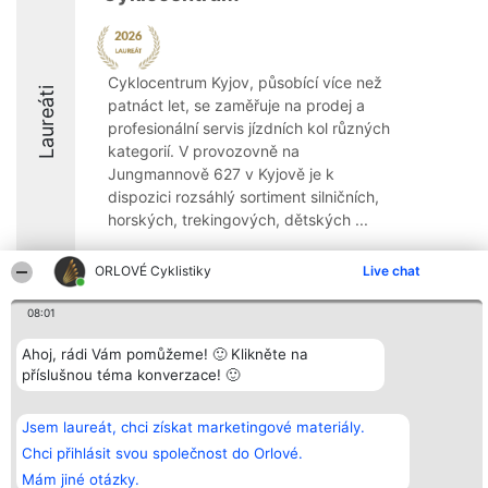
Cyklocentrum Kyjov, působící více než
Laureáti
patnáct let, se zaměřuje na prodej a
profesionální servis jízdních kol různých
kategorií. V provozovně na
Jungmannově 627 v Kyjově je k
dispozici rozsáhlý sortiment silničních,
horských, trekingových, dětských ...
8
ORLOVÉ Cyklistiky
Live chat
08:01
Organizátor hlasování
Plebiscyt
Kontakt
Ahoj, rádi Vám pomůžeme! 🙂 Klikněte na
Bright Side Solutions sp. z o.
Vítězové
Kontakt
o. sp. k.
Seznam všech
příslušnou téma konverzace! 🙂
ul. Ruska 22
laureátů
Wrocław 50-079
Zásady
KRS 0000749100 | Regon
Pravidla
Jsem laureát, chci získat marketingové materiály.
381313360 | NIP 8943132676
Zásady
Chci přihlásit svou společnost do Orlové.
ochrany
osobních údajů
Mám jiné otázky.