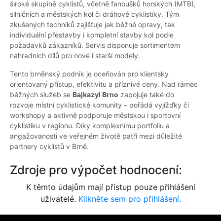
široké skupině cyklistů, včetně fanoušků horských (MTB),
silničních a městských kol či dráhové cyklistiky. Tým
zkušených techniků zajišťuje jak běžné opravy, tak
individuální přestavby i kompletní stavby kol podle
požadavků zákazníků. Servis disponuje sortimentem
náhradních dílů pro nové i starší modely.
Tento brněnský podnik je oceňován pro klientsky
orientovaný přístup, efektivitu a příznivé ceny. Nad rámec
běžných služeb se
Bajkazyl Brno
zapojuje také do
rozvoje místní cyklistické komunity – pořádá vyjížďky či
workshopy a aktivně podporuje městskou i sportovní
cyklistiku v regionu. Díky komplexnímu portfoliu a
angažovanosti ve veřejném životě patří mezi důležité
partnery cyklistů v Brně.
Zdroje pro výpočet hodnocení:
K těmto údajům mají přístup pouze přihlášení
uživatelé.
Klikněte sem pro přihlášení.