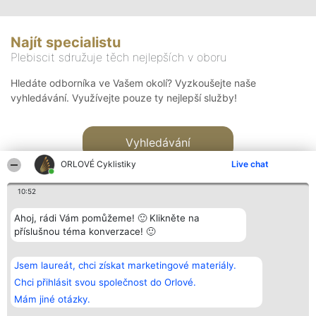
Najít specialistu
Plebiscit sdružuje těch nejlepších v oboru
Hledáte odborníka ve Vašem okolí? Vyzkoušejte naše
vyhledávání. Využívejte pouze ty nejlepší služby!
Vyhledávání
ORLOVÉ Cyklistiky
Live chat
10:52
Ahoj, rádi Vám pomůžeme! 🙂 Klikněte na
příslušnou téma konverzace! 🙂
Organizátor hlasování
Plebiscyt
Kontakt
Bright Side Solutions sp. z o.
Vítězové
Kontakt
Jsem laureát, chci získat marketingové materiály.
o. sp. k.
Seznam všech
ul. Ruska 22
laureátů
Chci přihlásit svou společnost do Orlové.
Wrocław 50-079
Zásady
Mám jiné otázky.
KRS 0000749100 | Regon
Pravidla
381313360 | NIP 8943132676
Zásady