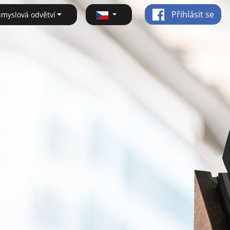
Přihlásit se
ůmyslová odvětví