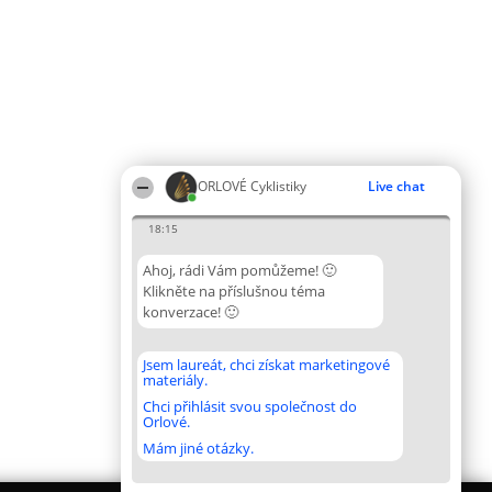
ORLOVÉ Cyklistiky
Live chat
18:15
Ahoj, rádi Vám pomůžeme! 🙂
Klikněte na příslušnou téma
konverzace! 🙂
Jsem laureát, chci získat marketingové
materiály.
Chci přihlásit svou společnost do
Orlové.
Mám jiné otázky.