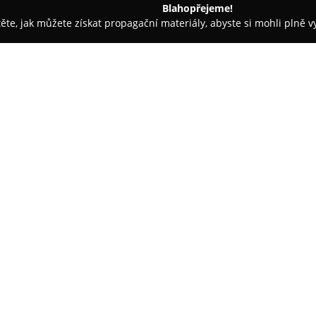
Blahopřejeme!
těte, jak můžete získat propagační materiály, abyste si mohli plně 
rem.
Pavé Cycles - Servis a Stavby Kol
O společnosti:
Pavé Cycles
představuje samosta
Praze a specializuje se zejména
škálu služeb sahajících od pro
modernizaci kol se stará zkuše
montážím karbonových kol, be
Firma klade důraz na zakázkovo
požadavkům každého zákazníka
výrobců, mezi které patří Isaac
součástí nabídky je i restaurace
respektem k původnímu vzhledu