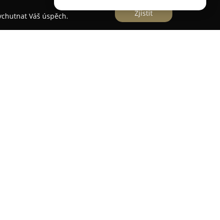
Zjistit
vychutnat Váš úspěch.
tnou cyklistickou prodejnu a servis, která sídlí v
 na silniční i gravel modely kol. Nabízí širokou
deje až po detailně zaměřený servis. O údržbu a
ný tým mechaniků, který se věnuje například
zdušových systémů nebo wattmetrů.
u stavbu kol s individuálním přístupem k
. Při stavbě využívá rámy dobře známých
, Colnago, Pinarello a Thompson. Důležitou
 a renovace historických silničních kol s
 těchto strojů.