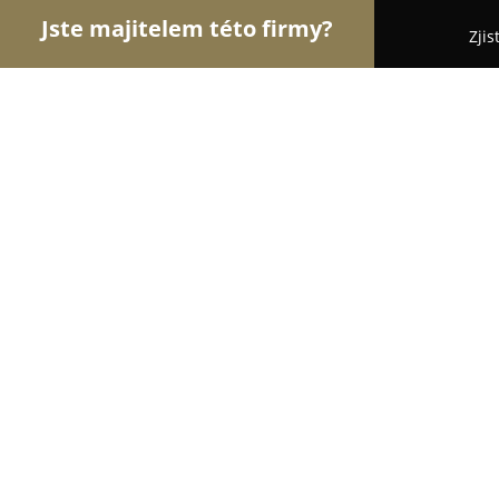
Jste majitelem této firmy?
Zjis
Orlové Cyklistiky
Pořadí nejlépe hodnocených fi
Pavé Cycles - Servis a Stavby Kol
10
(50)
Praha, Chvalova 12
Zobrazit telefonní číslo