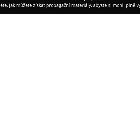
těte, jak můžete získat propagační materiály, abyste si mohli plně 
rem.
Mnohokol
O společnosti:
V Karviné se nachází známá p
jízdními koly a elektrokoly už 
prodejny v regionu, přičemž na
přesahující 220 m². V nabídce n
Haibike a další, což umožňuje 
náročné sportovce a dětské zák
Prodejna klade velký důraz na p
zákazníků. Každé prodané kolo
použití, což zaručuje plynulé 
služby patří bezplatná garančn
možnost vyzkoušení kola před 