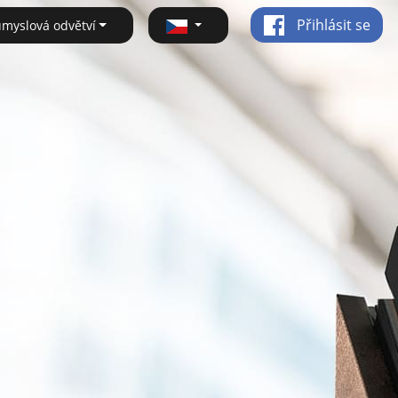
Přihlásit se
ůmyslová odvětví