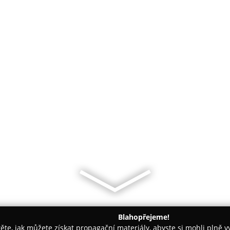
Blahopřejeme!
těte, jak můžete získat propagační materiály, abyste si mohli plně 