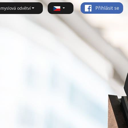
Přihlásit se
ůmyslová odvětví