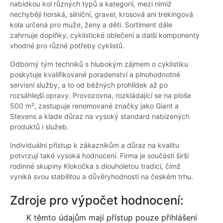
nabídkou kol různých typů a kategorií, mezi nimiž
nechybějí horská, silniční, gravel, krosová ani trekingová
kola určená pro muže, ženy a děti. Sortiment dále
zahrnuje doplňky, cyklistické oblečení a další komponenty
vhodné pro různé potřeby cyklistů.
Odborný tým techniků s hlubokým zájmem o cyklistiku
poskytuje kvalifikované poradenství a plnohodnotné
servisní služby, a to od běžných prohlídek až po
rozsáhlejší opravy. Provozovna, rozkládající se na ploše
500 m², zastupuje renomované značky jako Giant a
Stevens a klade důraz na vysoký standard nabízených
produktů i služeb.
Individuální přístup k zákazníkům a důraz na kvalitu
potvrzují také vysoká hodnocení. Firma je součástí širší
rodinné skupiny Klokočka s dlouholetou tradicí, čímž
vyniká svou stabilitou a důvěryhodností na českém trhu.
Zdroje pro výpočet hodnocení:
K těmto údajům mají přístup pouze přihlášení