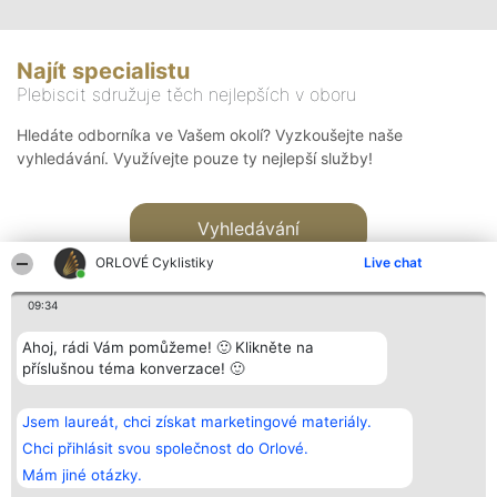
Najít specialistu
Plebiscit sdružuje těch nejlepších v oboru
Hledáte odborníka ve Vašem okolí? Vyzkoušejte naše
vyhledávání. Využívejte pouze ty nejlepší služby!
Vyhledávání
ORLOVÉ Cyklistiky
Live chat
09:34
Ahoj, rádi Vám pomůžeme! 🙂 Klikněte na
příslušnou téma konverzace! 🙂
Organizátor hlasování
Plebiscyt
Kontakt
Bright Side Solutions sp. z o.
Vítězové
Kontakt
Jsem laureát, chci získat marketingové materiály.
o. sp. k.
Seznam všech
ul. Ruska 22
laureátů
Chci přihlásit svou společnost do Orlové.
Wrocław 50-079
Zásady
Mám jiné otázky.
KRS 0000749100 | Regon
Pravidla
381313360 | NIP 8943132676
Zásady