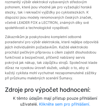
rozmanitý výběr elektrokol vybavených středovým
pohonem, které jsou vhodné jak pro vyžadující horské
stezky, tak i rekreační vyjížďky po cyklostezkách. K
dispozici jsou modely renomovaných českých značek,
včetně LEADER FOX a LECTRON, známých díky své
spolehlivosti a technologické vyspělosti.
Zákazníkům je poskytováno kompletní odborné
poradenství pro výběr elektrokola, které nejlépe odpovídá
jejich individuálním požadavkům. Každé elektrokolo
prochází pečlivým přípravou s cílem zajistit dlouhodobou
funkčnost a bezpečnost, přičemž nabízený servis
pokrývá jak nákup, tak zápůjčku strojů. Společnost klade
důraz na vysokou úroveň služeb, usilujíc o to, aby si
každý cyklista mohl vychutnat nezapomenutelné zážitky
při průzkumu malebných scenérií Šumavy.
Zdroje pro výpočet hodnocení:
K těmto údajům mají přístup pouze přihlášení
uživatelé.
Klikněte sem pro přihlášení.