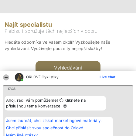
Najít specialistu
Plebiscit sdružuje těch nejlepších v oboru
Hledáte odborníka ve Vašem okolí? Vyzkoušejte naše
vyhledávání. Využívejte pouze ty nejlepší služby!
Vyhledávání
ORLOVÉ Cyklistiky
Live chat
17:38
Ahoj, rádi Vám pomůžeme! 🙂 Klikněte na
příslušnou téma konverzace! 🙂
Organizátor hlasování
Plebiscyt
Kontakt
Bright Side Solutions sp. z o.
Vítězové
Kontakt
Jsem laureát, chci získat marketingové materiály.
o. sp. k.
Seznam všech
ul. Ruska 22
laureátů
Chci přihlásit svou společnost do Orlové.
Wrocław 50-079
Zásady
Mám jiné otázky.
KRS 0000749100 | Regon
Pravidla