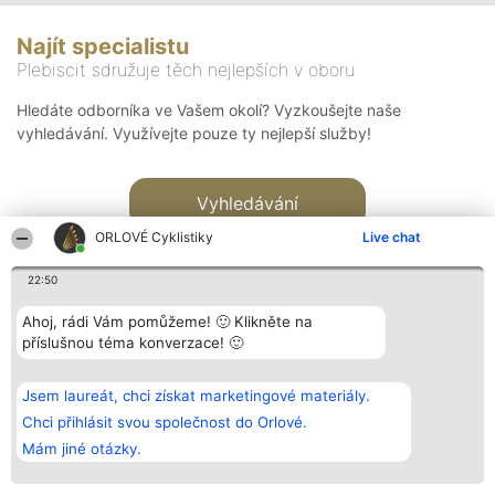
Najít specialistu
Plebiscit sdružuje těch nejlepších v oboru
Hledáte odborníka ve Vašem okolí? Vyzkoušejte naše
vyhledávání. Využívejte pouze ty nejlepší služby!
Vyhledávání
ORLOVÉ Cyklistiky
Live chat
22:50
Ahoj, rádi Vám pomůžeme! 🙂 Klikněte na
příslušnou téma konverzace! 🙂
Organizátor hlasování
Plebiscyt
Kontakt
Bright Side Solutions sp. z o.
Vítězové
Kontakt
Jsem laureát, chci získat marketingové materiály.
o. sp. k.
Seznam všech
ul. Ruska 22
laureátů
Chci přihlásit svou společnost do Orlové.
Wrocław 50-079
Zásady
Mám jiné otázky.
KRS 0000749100 | Regon
Pravidla
381313360 | NIP 8943132676
Zásady
ochrany