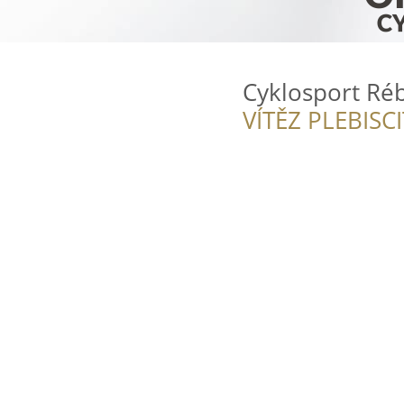
Cyklosport Réb
VÍTĚZ PLEBISC