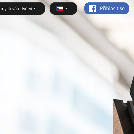
Přihlásit se
ůmyslová odvětví