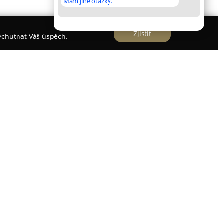
Mám jiné otázky.
Zjistit
vychutnat Váš úspěch.
u Bystřice jako významný subjekt v oblasti
abídku širokého portfolia jízdních kol a
zahrnuje také náhradní díly a cyklistické doplňky,
eačních, tak náročnějších cyklistů.
na prodej, ale významnou součástí služeb je
 zde přistupují ke každému kolu s maximální péčí
ána možnost individuální stavby kola na zakázku,
omponent po dohodě.