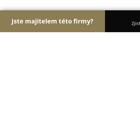
Jste majitelem této firmy?
Zjis
Orlové Cyklistiky
Pořadí nejlépe hodnocených fi
Cyklosport Rébl
8.7
(10)
Bystřice, Bystřice 956, Bystřice
Zobrazit telefonní číslo