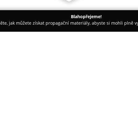
Blahopřejeme!
těte, jak můžete získat propagační materiály, abyste si mohli plně 
rem.
Cyklosport Rébl
O společnosti:
Cyklosport Rébl
působí v centr
cyklistiky, kde se zaměřuje na n
elektrokol. Sortiment prodejny 
které pokrývají potřeby jak rekr
Společnost se orientuje nejen 
odborný cykloservis. Mechanici
a angažovaností. Klientům je d
často i s využitím vlastních k