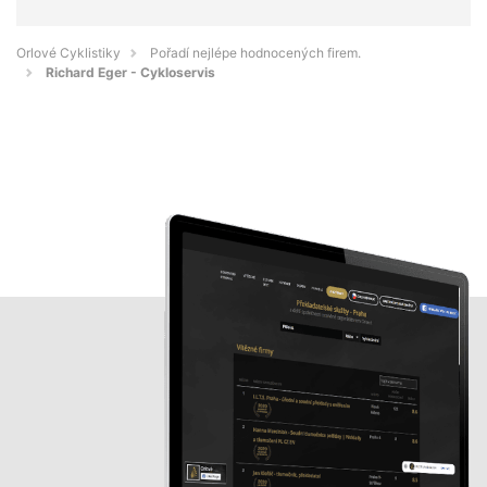
Orlové Cyklistiky
Pořadí nejlépe hodnocených firem.
Richard Eger - Cykloservis