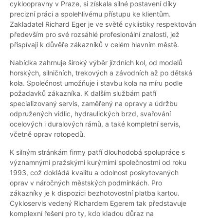
cykloopravny v Praze, si získala silné postavení díky
precizní práci a spolehlivému přístupu ke klientům.
Zakladatel Richard Eger je ve světě cyklistiky respektován
především pro své rozsáhlé profesionální znalosti, jež
přispívají k důvěře zákazníků v celém hlavním městě.
Nabídka zahrnuje široký výběr jízdních kol, od modelů
horských, silničních, trekových a závodních až po dětská
kola. Společnost umožňuje i stavbu kola na míru podle
požadavků zákazníka. K dalším službám patří
specializovaný servis, zaměřený na opravy a údržbu
odpružených vidlic, hydraulických brzd, svařování
ocelových i duralových rámů, a také kompletní servis,
včetně oprav rotopedů.
K silným stránkám firmy patří dlouhodobá spolupráce s
významnými pražskými kurýrními společnostmi od roku
1993, což dokládá kvalitu a odolnost poskytovaných
oprav v náročných městských podmínkách. Pro
zákazníky je k dispozici bezhotovostní platba kartou.
Cykloservis vedený Richardem Egerem tak představuje
komplexní řešení pro ty, kdo kladou důraz na