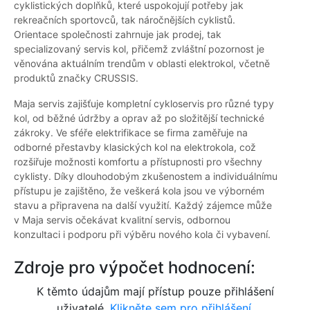
cyklistických doplňků, které uspokojují potřeby jak
rekreačních sportovců, tak náročnějších cyklistů.
Orientace společnosti zahrnuje jak prodej, tak
specializovaný servis kol, přičemž zvláštní pozornost je
věnována aktuálním trendům v oblasti elektrokol, včetně
produktů značky CRUSSIS.
Maja servis zajišťuje kompletní cykloservis pro různé typy
kol, od běžné údržby a oprav až po složitější technické
zákroky. Ve sféře elektrifikace se firma zaměřuje na
odborné přestavby klasických kol na elektrokola, což
rozšiřuje možnosti komfortu a přístupnosti pro všechny
cyklisty. Díky dlouhodobým zkušenostem a individuálnímu
přístupu je zajištěno, že veškerá kola jsou ve výborném
stavu a připravena na další využití. Každý zájemce může
v Maja servis očekávat kvalitní servis, odbornou
konzultaci i podporu při výběru nového kola či vybavení.
Zdroje pro výpočet hodnocení:
K těmto údajům mají přístup pouze přihlášení
uživatelé.
Klikněte sem pro přihlášení.