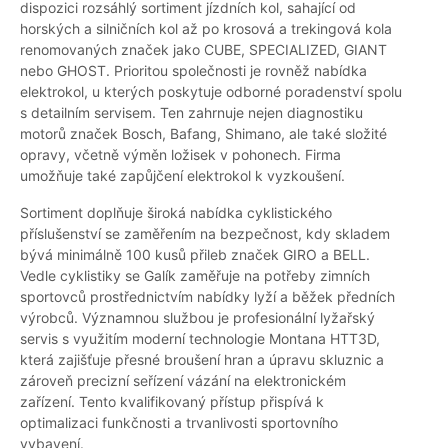
dispozici rozsáhlý sortiment jízdních kol, sahající od
horských a silničních kol až po krosová a trekingová kola
renomovaných značek jako CUBE, SPECIALIZED, GIANT
nebo GHOST. Prioritou společnosti je rovněž nabídka
elektrokol, u kterých poskytuje odborné poradenství spolu
s detailním servisem. Ten zahrnuje nejen diagnostiku
motorů značek Bosch, Bafang, Shimano, ale také složité
opravy, včetně výměn ložisek v pohonech. Firma
umožňuje také zapůjčení elektrokol k vyzkoušení.
Sortiment doplňuje široká nabídka cyklistického
příslušenství se zaměřením na bezpečnost, kdy skladem
bývá minimálně 100 kusů přileb značek GIRO a BELL.
Vedle cyklistiky se Galík zaměřuje na potřeby zimních
sportovců prostřednictvím nabídky lyží a běžek předních
výrobců. Významnou službou je profesionální lyžařský
servis s využitím moderní technologie Montana HTT3D,
která zajišťuje přesné broušení hran a úpravu skluznic a
zároveň precizní seřízení vázání na elektronickém
zařízení. Tento kvalifikovaný přístup přispívá k
optimalizaci funkčnosti a trvanlivosti sportovního
vybavení.