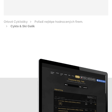
Orlové Cyklistiky
Pořadí nejlépe hodnocených firem.
Cyklo & Ski Galík