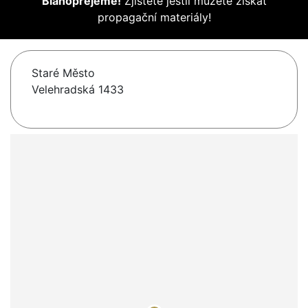
Blahopřejeme!
Zjistěte jestli můžete získat
propagační materiály!
Staré Město
Velehradská 1433