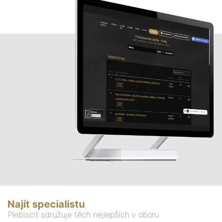
Najít specialistu
Plebiscit sdružuje těch nejlepších v oboru