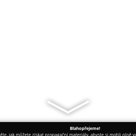
Blahopřejeme!
těte, jak můžete získat propagační materiály, abyste si mohli plně 