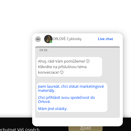
ORLOVÉ Cyklistiky
Live chat
09:58
Ahoj, rádi Vám pomůžeme! 🙂
Klikněte na příslušnou téma
konverzace! 🙂
Jsem laureát, chci získat marketingové
materiály.
Chci přihlásit svou společnost do
Orlové.
Mám jiné otázky.
Zjistit
vychutnat Váš úspěch.