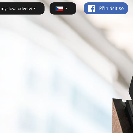
Přihlásit se
ůmyslová odvětví