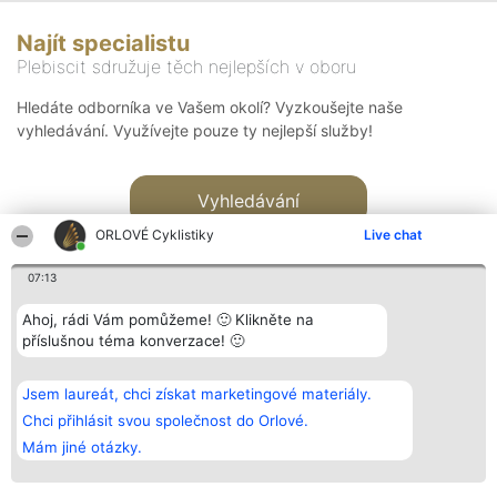
Najít specialistu
Plebiscit sdružuje těch nejlepších v oboru
Hledáte odborníka ve Vašem okolí? Vyzkoušejte naše
vyhledávání. Využívejte pouze ty nejlepší služby!
Vyhledávání
ORLOVÉ Cyklistiky
Live chat
07:13
Ahoj, rádi Vám pomůžeme! 🙂 Klikněte na
příslušnou téma konverzace! 🙂
Organizátor hlasování
Plebiscyt
Kontakt
Bright Side Solutions sp. z o.
Vítězové
Kontakt
Jsem laureát, chci získat marketingové materiály.
o. sp. k.
Seznam všech
ul. Ruska 22
laureátů
Chci přihlásit svou společnost do Orlové.
Wrocław 50-079
Zásady
Mám jiné otázky.
KRS 0000749100 | Regon
Pravidla
381313360 | NIP 8943132676
Zásady
ochrany
osobních údajů