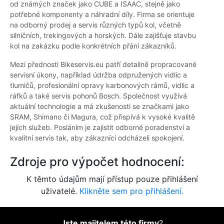
od známých značek jako CUBE a ISAAC, stejně jako
potřebné komponenty a náhradní díly. Firma se orientuje
na odborný prodej a servis různých typů kol, včetně
silničních, trekingových a horských. Dále zajišťuje stavbu
kol na zakázku podle konkrétních přání zákazníků.
Mezi přednosti Bikeservis.eu patří detailně propracované
servisní úkony, například údržba odpružených vidlic a
tlumičů, profesionální opravy karbonových rámů, vidlic a
ráfků a také servis pohonů Bosch. Společnost využívá
aktuální technologie a má zkušenosti se značkami jako
SRAM, Shimano či Magura, což přispívá k vysoké kvalitě
jejích služeb. Posláním je zajistit odborné poradenství a
kvalitní servis tak, aby zákazníci odcházeli spokojení.
Zdroje pro výpočet hodnocení:
K těmto údajům mají přístup pouze přihlášení
uživatelé.
Klikněte sem pro přihlášení.
Jste majitelem této firmy
?