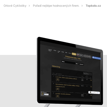
Orlové Cyklistiky
Pořadí nejlépe hodnocených firem.
Topkolo.cz