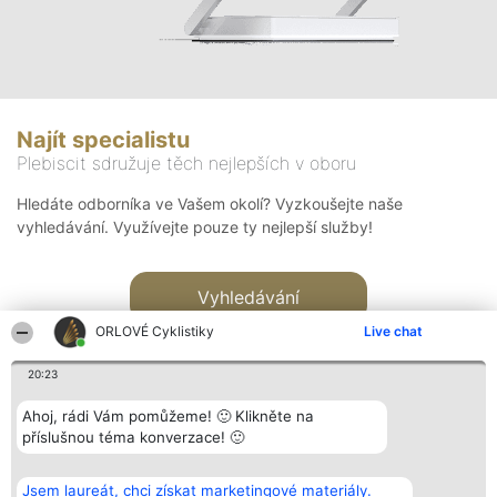
Najít specialistu
Plebiscit sdružuje těch nejlepších v oboru
Hledáte odborníka ve Vašem okolí? Vyzkoušejte naše
vyhledávání. Využívejte pouze ty nejlepší služby!
Vyhledávání
ORLOVÉ Cyklistiky
Live chat
20:23
Ahoj, rádi Vám pomůžeme! 🙂 Klikněte na
příslušnou téma konverzace! 🙂
Organizátor hlasování
Plebiscyt
Kontakt
Bright Side Solutions sp. z o.
Vítězové
Kontakt
Jsem laureát, chci získat marketingové materiály.
o. sp. k.
Seznam všech