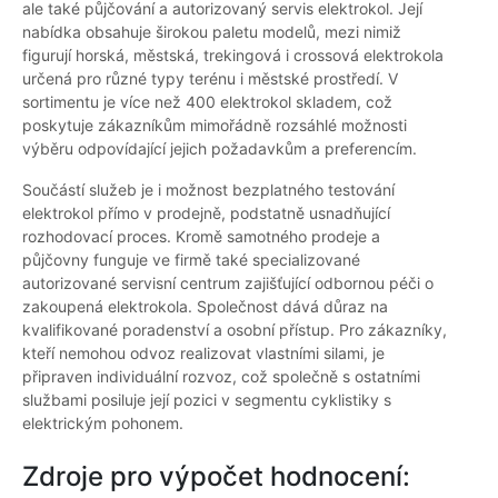
ale také půjčování a autorizovaný servis elektrokol. Její
nabídka obsahuje širokou paletu modelů, mezi nimiž
figurují horská, městská, trekingová i crossová elektrokola
určená pro různé typy terénu i městské prostředí. V
sortimentu je více než 400 elektrokol skladem, což
poskytuje zákazníkům mimořádně rozsáhlé možnosti
výběru odpovídající jejich požadavkům a preferencím.
Součástí služeb je i možnost bezplatného testování
elektrokol přímo v prodejně, podstatně usnadňující
rozhodovací proces. Kromě samotného prodeje a
půjčovny funguje ve firmě také specializované
autorizované servisní centrum zajišťující odbornou péči o
zakoupená elektrokola. Společnost dává důraz na
kvalifikované poradenství a osobní přístup. Pro zákazníky,
kteří nemohou odvoz realizovat vlastními silami, je
připraven individuální rozvoz, což společně s ostatními
službami posiluje její pozici v segmentu cyklistiky s
elektrickým pohonem.
Zdroje pro výpočet hodnocení: