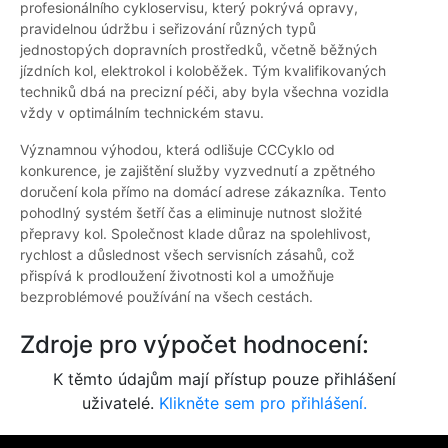
profesionálního cykloservisu, který pokrývá opravy,
pravidelnou údržbu i seřizování různých typů
jednostopých dopravních prostředků, včetně běžných
jízdních kol, elektrokol i koloběžek. Tým kvalifikovaných
techniků dbá na precizní péči, aby byla všechna vozidla
vždy v optimálním technickém stavu.
Významnou výhodou, která odlišuje CCCyklo od
konkurence, je zajištění služby vyzvednutí a zpětného
doručení kola přímo na domácí adrese zákazníka. Tento
pohodlný systém šetří čas a eliminuje nutnost složité
přepravy kol. Společnost klade důraz na spolehlivost,
rychlost a důslednost všech servisních zásahů, což
přispívá k prodloužení životnosti kol a umožňuje
bezproblémové používání na všech cestách.
Zdroje pro výpočet hodnocení:
K těmto údajům mají přístup pouze přihlášení
uživatelé.
Klikněte sem pro přihlášení.