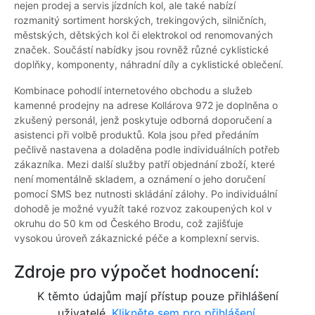
nejen prodej a servis jízdních kol, ale také nabízí
rozmanitý sortiment horských, trekingových, silničních,
městských, dětských kol či elektrokol od renomovaných
značek. Součástí nabídky jsou rovněž různé cyklistické
doplňky, komponenty, náhradní díly a cyklistické oblečení.
Kombinace pohodlí internetového obchodu a služeb
kamenné prodejny na adrese Kollárova 972 je doplněna o
zkušený personál, jenž poskytuje odborná doporučení a
asistenci při volbě produktů. Kola jsou před předáním
pečlivě nastavena a doladěna podle individuálních potřeb
zákazníka. Mezi další služby patří objednání zboží, které
není momentálně skladem, a oznámení o jeho doručení
pomocí SMS bez nutnosti skládání zálohy. Po individuální
dohodě je možné využít také rozvoz zakoupených kol v
okruhu do 50 km od Českého Brodu, což zajišťuje
vysokou úroveň zákaznické péče a komplexní servis.
Zdroje pro výpočet hodnocení:
K těmto údajům mají přístup pouze přihlášení
uživatelé.
Klikněte sem pro přihlášení.