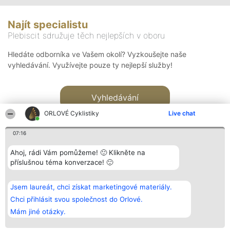
Najít specialistu
Plebiscit sdružuje těch nejlepších v oboru
Hledáte odborníka ve Vašem okolí? Vyzkoušejte naše
vyhledávání. Využívejte pouze ty nejlepší služby!
Vyhledávání
ORLOVÉ Cyklistiky
Live chat
07:16
Ahoj, rádi Vám pomůžeme! 🙂 Klikněte na
příslušnou téma konverzace! 🙂
Organizátor hlasování
Plebiscyt
Kontakt
Bright Side Solutions sp. z o.
Vítězové
Kontakt
Jsem laureát, chci získat marketingové materiály.
o. sp. k.
Seznam všech
ul. Ruska 22
laureátů
Chci přihlásit svou společnost do Orlové.
Wrocław 50-079
Zásady
Mám jiné otázky.
KRS 0000749100 | Regon
Pravidla
381313360 | NIP 8943132676
Zásady
ochrany