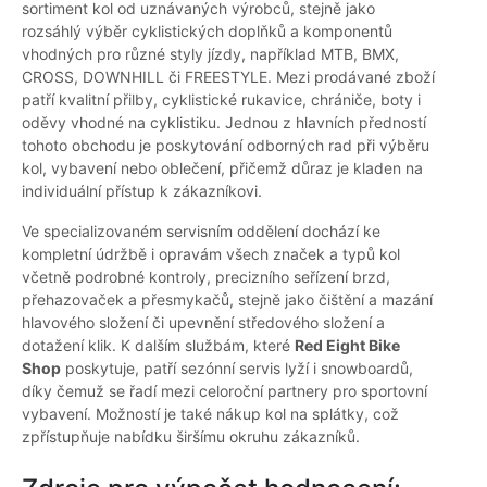
sortiment kol od uznávaných výrobců, stejně jako
rozsáhlý výběr cyklistických doplňků a komponentů
vhodných pro různé styly jízdy, například MTB, BMX,
CROSS, DOWNHILL či FREESTYLE. Mezi prodávané zboží
patří kvalitní přilby, cyklistické rukavice, chrániče, boty i
oděvy vhodné na cyklistiku. Jednou z hlavních předností
tohoto obchodu je poskytování odborných rad při výběru
kol, vybavení nebo oblečení, přičemž důraz je kladen na
individuální přístup k zákazníkovi.
Ve specializovaném servisním oddělení dochází ke
kompletní údržbě i opravám všech značek a typů kol
včetně podrobné kontroly, precizního seřízení brzd,
přehazovaček a přesmykačů, stejně jako čištění a mazání
hlavového složení či upevnění středového složení a
dotažení klik. K dalším službám, které
Red Eight Bike
Shop
poskytuje, patří sezónní servis lyží i snowboardů,
díky čemuž se řadí mezi celoroční partnery pro sportovní
vybavení. Možností je také nákup kol na splátky, což
zpřístupňuje nabídku širšímu okruhu zákazníků.