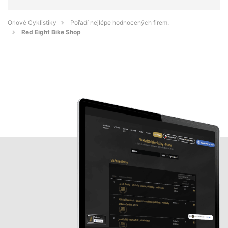
Orlové Cyklistiky
Pořadí nejlépe hodnocených firem.
Red Eight Bike Shop