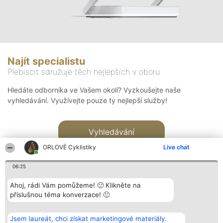
Najít specialistu
Plebiscit sdružuje těch nejlepších v oboru
Hledáte odborníka ve Vašem okolí? Vyzkoušejte naše
vyhledávání. Využívejte pouze ty nejlepší služby!
Vyhledávání
ORLOVÉ Cyklistiky
Live chat
06:25
Ahoj, rádi Vám pomůžeme! 🙂 Klikněte na
příslušnou téma konverzace! 🙂
Organizátor hlasování
Plebiscyt
Kontakt
Bright Side Solutions sp. z o.
Vítězové
Kontakt
Jsem laureát, chci získat marketingové materiály.
o. sp. k.
Seznam všech