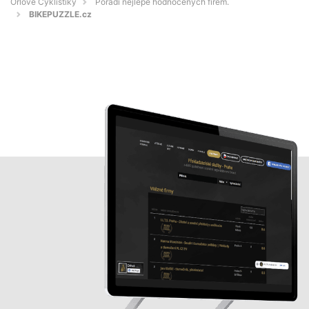
Orlové Cyklistiky
Pořadí nejlépe hodnocených firem.
BIKEPUZZLE.cz