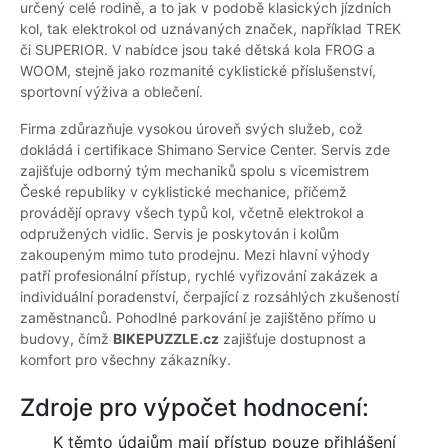
určený celé rodině, a to jak v podobě klasických jízdních
kol, tak elektrokol od uznávaných značek, například TREK
či SUPERIOR. V nabídce jsou také dětská kola FROG a
WOOM, stejně jako rozmanité cyklistické příslušenství,
sportovní výživa a oblečení.
Firma zdůrazňuje vysokou úroveň svých služeb, což
dokládá i certifikace Shimano Service Center. Servis zde
zajišťuje odborný tým mechaniků spolu s vicemistrem
České republiky v cyklistické mechanice, přičemž
provádějí opravy všech typů kol, včetně elektrokol a
odpružených vidlic. Servis je poskytován i kolům
zakoupeným mimo tuto prodejnu. Mezi hlavní výhody
patří profesionální přístup, rychlé vyřizování zakázek a
individuální poradenství, čerpající z rozsáhlých zkušeností
zaměstnanců. Pohodlné parkování je zajištěno přímo u
budovy, čímž
BIKEPUZZLE.cz
zajišťuje dostupnost a
komfort pro všechny zákazníky.
Zdroje pro výpočet hodnocení:
K těmto údajům mají přístup pouze přihlášení