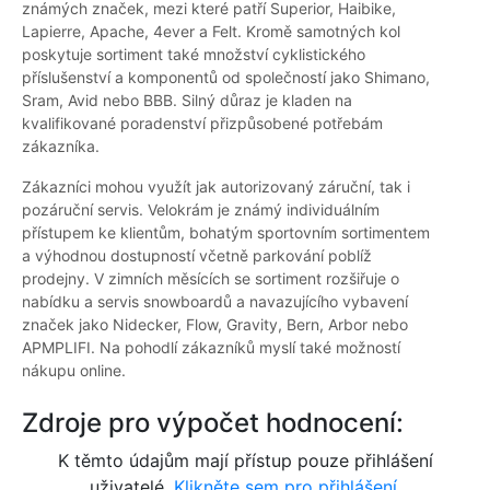
známých značek, mezi které patří Superior, Haibike,
Lapierre, Apache, 4ever a Felt. Kromě samotných kol
poskytuje sortiment také množství cyklistického
příslušenství a komponentů od společností jako Shimano,
Sram, Avid nebo BBB. Silný důraz je kladen na
kvalifikované poradenství přizpůsobené potřebám
zákazníka.
Zákazníci mohou využít jak autorizovaný záruční, tak i
pozáruční servis. Velokrám je známý individuálním
přístupem ke klientům, bohatým sportovním sortimentem
a výhodnou dostupností včetně parkování poblíž
prodejny. V zimních měsících se sortiment rozšiřuje o
nabídku a servis snowboardů a navazujícího vybavení
značek jako Nidecker, Flow, Gravity, Bern, Arbor nebo
APMPLIFI. Na pohodlí zákazníků myslí také možností
nákupu online.
Zdroje pro výpočet hodnocení:
K těmto údajům mají přístup pouze přihlášení
uživatelé.
Klikněte sem pro přihlášení.