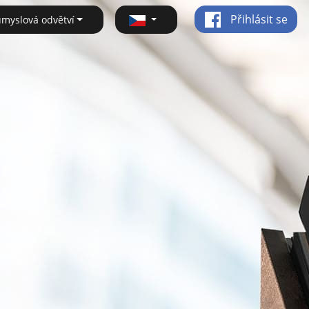
Přihlásit se
ůmyslová odvětví