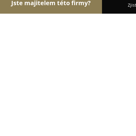
Jste majitelem této firmy?
Zjis
Orlové Cyklistiky
Pořadí nejlépe hodnocených fi
tokyobike Praha
9.9
(38)
Praha, Šaldova 34
Zobrazit telefonní číslo