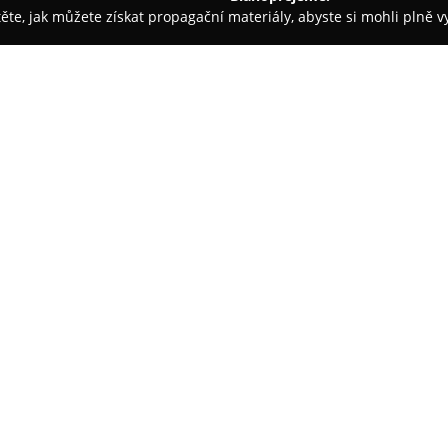
těte, jak můžete získat propagační materiály, abyste si mohli plně 
rem.
tokyobike Praha
O společnosti:
tokyobike Praha
působí v praž
značku kol na českém trhu. Tat
postavena na konceptu „Tokyo S
se na pohodlí při jízdě městem
prostředí, místo honby za rychl
Kola značky tokyobike jsou uzn
vzhled, nízkou hmotnost i přízni
komfortnímu zážitku během kaž
určená ženám, mužům i dětem, 
originálních doplňků a dalších
Prodejna poskytuje individuáln