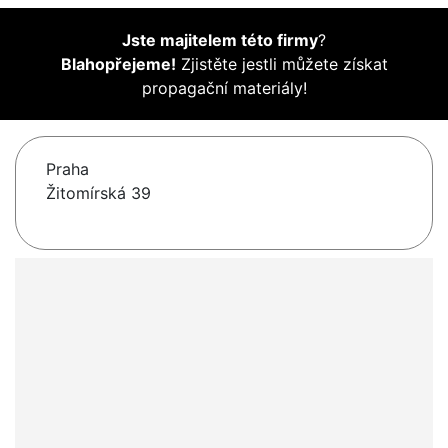
Jste majitelem této firmy
?
Blahopřejeme!
Zjistěte jestli můžete získat
propagační materiály!
Praha
Žitomírská 39