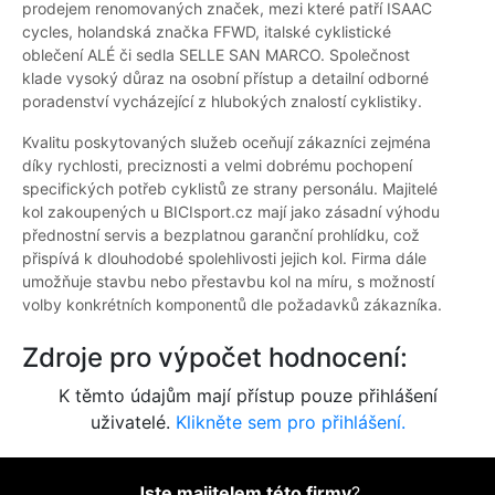
prodejem renomovaných značek, mezi které patří ISAAC
cycles, holandská značka FFWD, italské cyklistické
oblečení ALÉ či sedla SELLE SAN MARCO. Společnost
klade vysoký důraz na osobní přístup a detailní odborné
poradenství vycházející z hlubokých znalostí cyklistiky.
Kvalitu poskytovaných služeb oceňují zákazníci zejména
díky rychlosti, preciznosti a velmi dobrému pochopení
specifických potřeb cyklistů ze strany personálu. Majitelé
kol zakoupených u BICIsport.cz mají jako zásadní výhodu
přednostní servis a bezplatnou garanční prohlídku, což
přispívá k dlouhodobé spolehlivosti jejich kol. Firma dále
umožňuje stavbu nebo přestavbu kol na míru, s možností
volby konkrétních komponentů dle požadavků zákazníka.
Zdroje pro výpočet hodnocení:
K těmto údajům mají přístup pouze přihlášení
uživatelé.
Klikněte sem pro přihlášení.
Jste majitelem této firmy
?