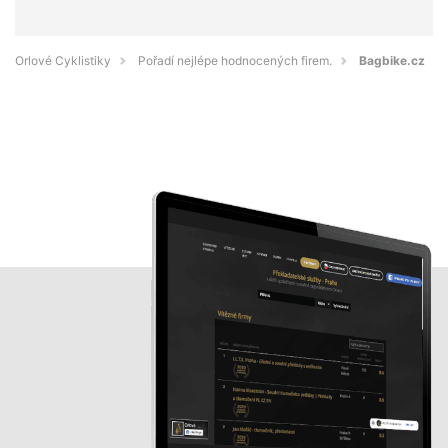
Orlové Cyklistiky
Pořadí nejlépe hodnocených firem.
Bagbike.cz