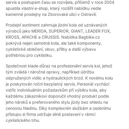
servis a postupem času se rozvíjela, přičemž v roce 2004
spustila vlastní e-shop, který rozšířil nabídku vedle
kamenné prodejny na Zborovské ulici v Ostravě.
Prodejní sortiment zahrnuje jízdní kola od uznávaných
výrobců jako MERIDA, SUPERIOR, GIANT, LEADER FOX,
KROSS, APACHE a CRUSSIS. Nabídka Bagbike.cz
pokrývá nejen samotná kola, ale také komponenty,
cyklistické oblečení, obuv, přilby a další výbavu
potřebnou pro cyklistiku.
Společnost klade důraz na profesionální servis kol, jehož
tým zvládá i náročné opravy, například údržbu
odpružených vidlic a hydraulických brzd. K novému kolu
je poskytován roční bezplatný servis. Personál vychází
vstříc individuálním požadavkům při výběru kola, aby
každému zákazníkovi doporučil vhodný produkt podle
jeho nároků a preferovaného stylu jízdy bez ohledu na
cenovou hladinu. Díky komplexním službám a osobnímu
přístupu si firma udržuje silné postavení v rámci
cyklistického trhu.