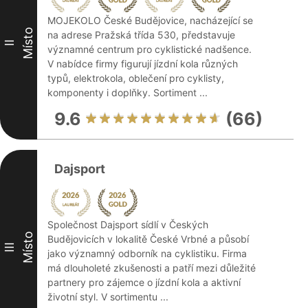
MOJEKOLO České Budějovice, nacházející se
Místo
na adrese Pražská třída 530, představuje
II
významné centrum pro cyklistické nadšence.
V nabídce firmy figurují jízdní kola různých
typů, elektrokola, oblečení pro cyklisty,
komponenty i doplňky. Sortiment ...
9.6
(66)
Dajsport
Společnost Dajsport sídlí v Českých
Místo
Budějovicích v lokalitě České Vrbné a působí
III
jako významný odborník na cyklistiku. Firma
má dlouholeté zkušenosti a patří mezi důležité
partnery pro zájemce o jízdní kola a aktivní
životní styl. V sortimentu ...